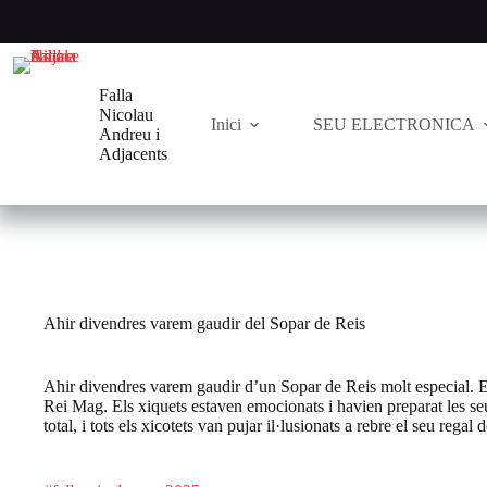
Saltar
al
contenido
Falla
Nicolau
Inici
SEU ELECTRONICA
Andreu i
Adjacents
Ahir divendres varem gaudir del Sopar de Reis
Ahir divendres varem gaudir d’un Sopar de Reis molt especial. El
Rei Mag. Els xiquets estaven emocionats i havien preparat les seue
total, i tots els xicotets van pujar il·lusionats a rebre el seu rega