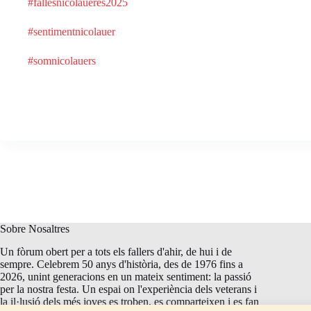
#fallesnicolaueres2025
#sentimentnicolauer
#somnicolauers
Sobre Nosaltres
Un fòrum obert per a tots els fallers d'ahir, de hui i de
sempre. Celebrem 50 anys d'història, des de 1976 fins a
2026, unint generacions en un mateix sentiment: la passió
per la nostra festa. Un espai on l'experiència dels veterans i
la il·lusió dels més joves es troben, es comparteixen i es fan