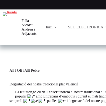
Saltar
al
contenido
Falla
Nicolau
Inici
SEU ELECTRONICA
Andreu i
Adjacents
All i Oli i Alli Pebre
Degustació del nostre tradicional plat Valencià
El Diumenge 20 de Febrer
tindrem el nostre tradicional all 
popular
amb Entrepans d’embotits i durant el matí tindr
sempre!!
paelles
i degustació del nostre popu