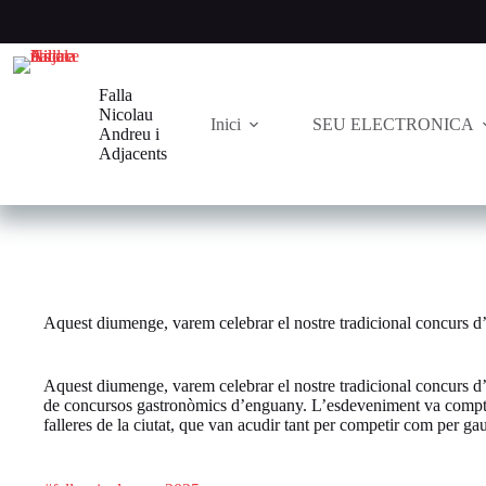
Saltar
al
contenido
Falla
Nicolau
Inici
SEU ELECTRONICA
Andreu i
Adjacents
Aquest diumenge, varem celebrar el nostre tradicional concurs d’al
Aquest diumenge, varem celebrar el nostre tradicional concurs d’al
de concursos gastronòmics d’enguany.
L’esdeveniment va compta
falleres de la ciutat, que van acudir tant per competir com per ga