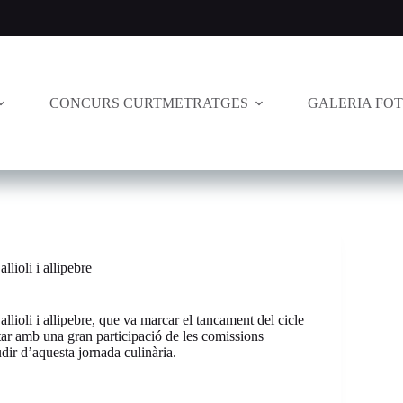
CONCURS CURTMETRATGES
GALERIA FO
lioli i allipebre
lioli i allipebre, que va marcar el tancament del cicle
r amb una gran participació de les comissions
udir d’aquesta jornada culinària.