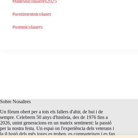
#fallesnicolaueres2025
#sentimentnicolauer
#somnicolauers
Sobre Nosaltres
Un fòrum obert per a tots els fallers d'ahir, de hui i de
sempre. Celebrem 50 anys d'història, des de 1976 fins a
2026, unint generacions en un mateix sentiment: la passió
per la nostra festa. Un espai on l'experiència dels veterans i
la il·lusió dels més joves es troben, es comparteixen i es fan