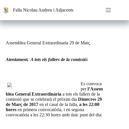
Saltar
al
Falla Nicolau Andreu i Adjacents
contenido
Assemblea General Extraordinaria 29 de Març
Atentament, A tots els fallers de la comissió:
Es convoca
per
l’Assem
blea General Extraordinària
a tots els fallers de la
comissió que se celebrarà el pròxim dia
D
imecres 29
de Març
de 2017
en el casal de la falla,
a les 22:00
hores
en primera convocatòria, i en segona
convocatòria a les 22:30 hores amb únic punt del dia: