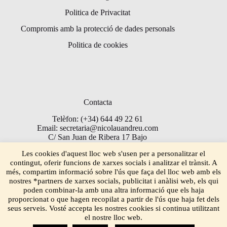
Politica de Privacitat
Compromis amb la protecció de dades personals
Politica de cookies
Contacta
Telèfon: (+34) 644 49 22 61
Email: secretaria@nicolauandreu.com
C/ San Juan de Ribera 17 Bajo
Torrent 46900
Les cookies d'aquest lloc web s'usen per a personalitzar el
contingut, oferir funcions de xarxes socials i analitzar el trànsit. A
més, compartim informació sobre l'ús que faça del lloc web amb els
nostres *partners de xarxes socials, publicitat i anàlisi web, els qui
poden combinar-la amb una altra informació que els haja
proporcionat o que hagen recopilat a partir de l'ús que haja fet dels
seus serveis. Vosté accepta les nostres cookies si continua utilitzant
el nostre lloc web.