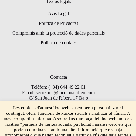
Textos legals
Avis Legal
Politica de Privacitat
Compromis amb la protecció de dades personals
Politica de cookies
Contacta
Telèfon: (+34) 644 49 22 61
Email: secretaria@nicolauandreu.com
C/ San Juan de Ribera 17 Bajo
Torrent 46900
Les cookies d'aquest lloc web s'usen per a personalitzar el
contingut, oferir funcions de xarxes socials i analitzar el trànsit. A
més, compartim informació sobre l'ús que faça del lloc web amb els
nostres *partners de xarxes socials, publicitat i anàlisi web, els qui
poden combinar-la amb una altra informació que els haja
proporcionat o que hagen recopilat a partir de l'ús que haja fet dels