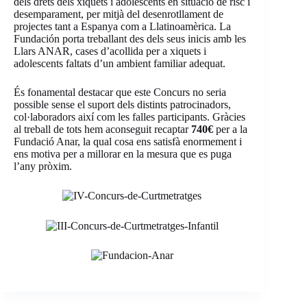
dels drets dels xiquets i adolescents en situació de risc i
desemparament, per mitjà del desenrotllament de
projectes tant a Espanya com a Llatinoamèrica. La
Fundación porta treballant des dels seus inicis amb les
Llars ANAR, cases d’acollida per a xiquets i
adolescents faltats d’un ambient familiar adequat.
És fonamental destacar que este Concurs no seria
possible sense el suport dels distints patrocinadors,
col·laboradors així com les falles participants. Gràcies
al treball de tots hem aconseguit recaptar
740€
per a la
Fundació Anar, la qual cosa ens satisfà enormement i
ens motiva per a millorar en la mesura que es puga
l’any pròxim.