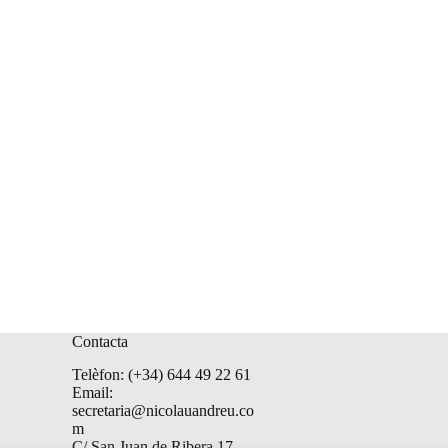
Contacta
Telèfon: (+34) 644 49 22 61
Email:
secretaria@nicolauandreu.co
m
C/ San Juan de Ribera 17