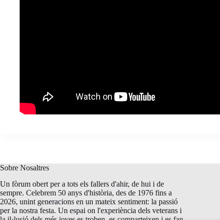
Sobre Nosaltres
Un fòrum obert per a tots els fallers d'ahir, de hui i de
sempre. Celebrem 50 anys d'història, des de 1976 fins a
2026, unint generacions en un mateix sentiment: la passió
per la nostra festa. Un espai on l'experiència dels veterans i
la il·lusió dels més joves es troben, es comparteixen i es fan