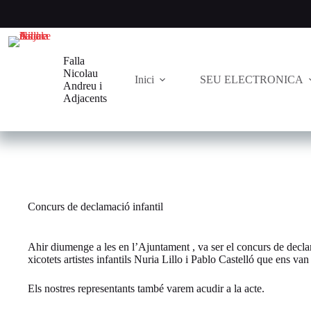
Saltar
al
contenido
Falla
Nicolau
Inici
SEU ELECTRONICA
Andreu i
Adjacents
Concurs de declamació infantil
Ahir diumenge a les en l’Ajuntament , va ser el concurs de declama
xicotets artistes infantils Nuria Lillo i Pablo Castelló que ens va
Els nostres representants també varem acudir a la acte.