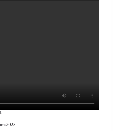
a
aures2023