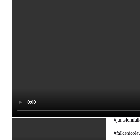
#juntsfemfall
#fallesnicol