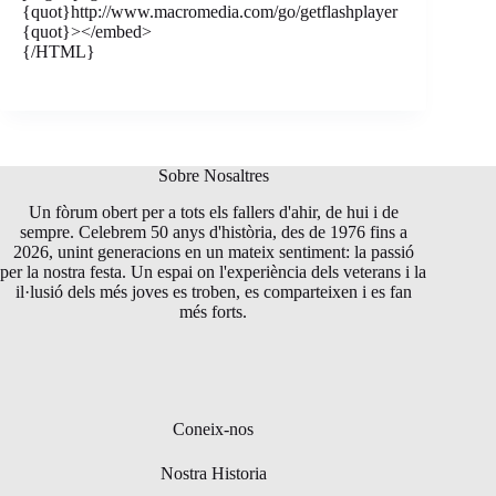
{quot}http://www.macromedia.com/go/getflashplayer
{quot}></embed>
{/HTML}
Sobre Nosaltres
Un fòrum obert per a tots els fallers d'ahir, de hui i de
sempre. Celebrem 50 anys d'història, des de 1976 fins a
2026, unint generacions en un mateix sentiment: la passió
per la nostra festa. Un espai on l'experiència dels veterans i la
il·lusió dels més joves es troben, es comparteixen i es fan
més forts.
Coneix-nos
Nostra Historia