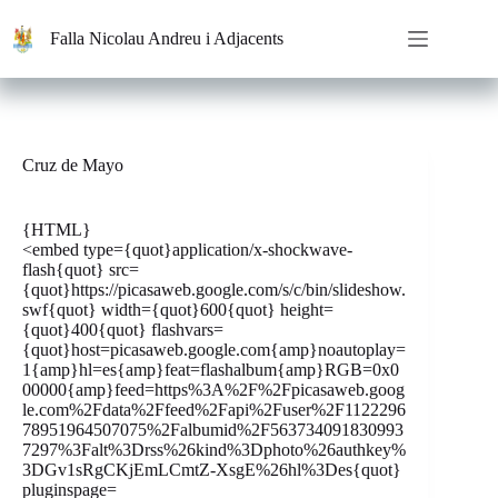
Saltar
al
Falla Nicolau Andreu i Adjacents
contenido
Cruz de Mayo
{HTML}
<embed type={quot}application/x-shockwave-
flash{quot} src=
{quot}https://picasaweb.google.com/s/c/bin/slideshow.
swf{quot} width={quot}600{quot} height=
{quot}400{quot} flashvars=
{quot}host=picasaweb.google.com{amp}noautoplay=
1{amp}hl=es{amp}feat=flashalbum{amp}RGB=0x0
00000{amp}feed=https%3A%2F%2Fpicasaweb.goog
le.com%2Fdata%2Ffeed%2Fapi%2Fuser%2F1122296
78951964507075%2Falbumid%2F563734091830993
7297%3Falt%3Drss%26kind%3Dphoto%26authkey%
3DGv1sRgCKjEmLCmtZ-XsgE%26hl%3Des{quot}
pluginspage=