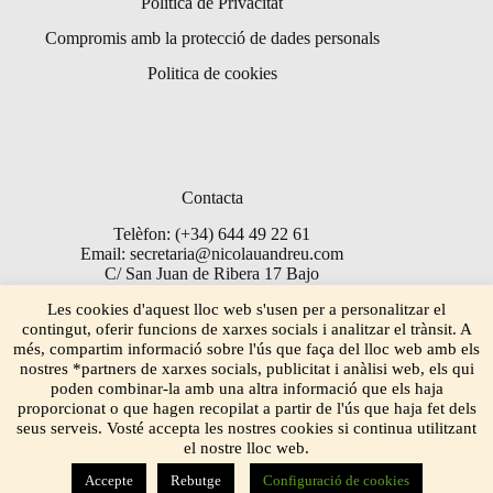
Politica de Privacitat
Compromis amb la protecció de dades personals
Politica de cookies
Contacta
Telèfon: (+34) 644 49 22 61
Email: secretaria@nicolauandreu.com
C/ San Juan de Ribera 17 Bajo
Torrent 46900
Les cookies d'aquest lloc web s'usen per a personalitzar el
contingut, oferir funcions de xarxes socials i analitzar el trànsit. A
més, compartim informació sobre l'ús que faça del lloc web amb els
nostres *partners de xarxes socials, publicitat i anàlisi web, els qui
poden combinar-la amb una altra informació que els haja
proporcionat o que hagen recopilat a partir de l'ús que haja fet dels
seus serveis. Vosté accepta les nostres cookies si continua utilitzant
el nostre lloc web.
Accepte
Rebutge
Configuració de cookies