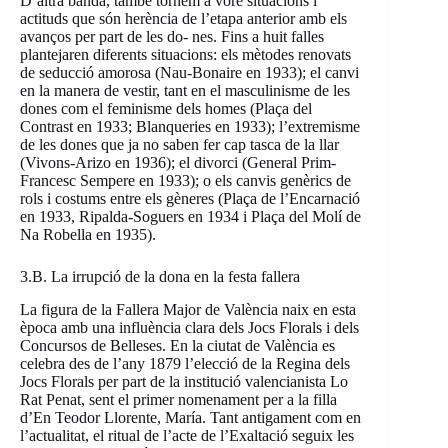
D’altra banda, també tornem a vore situacions i
actituds que són herència de l’etapa anterior amb els
avanços per part de les do- nes. Fins a huit falles
plantejaren diferents situacions: els mètodes renovats
de seducció amorosa (Nau-Bonaire en 1933); el canvi
en la manera de vestir, tant en el masculinisme de les
dones com el feminisme dels homes (Plaça del
Contrast en 1933; Blanqueries en 1933); l’extremisme
de les dones que ja no saben fer cap tasca de la llar
(Vivons-Arizo en 1936); el divorci (General Prim-
Francesc Sempere en 1933); o els canvis genèrics de
rols i costums entre els gèneres (Plaça de l’Encarnació
en 1933, Ripalda-Soguers en 1934 i Plaça del Molí de
Na Robella en 1935).
3.B. La irrupció de la dona en la festa fallera
La figura de la Fallera Major de València naix en esta
època amb una influència clara dels Jocs Florals i dels
Concursos de Belleses. En la ciutat de València es
celebra des de l’any 1879 l’elecció de la Regina dels
Jocs Florals per part de la institució valencianista Lo
Rat Penat, sent el primer nomenament per a la filla
d’En Teodor Llorente, María. Tant antigament com en
l’actualitat, el ritual de l’acte de l’Exaltació seguix les