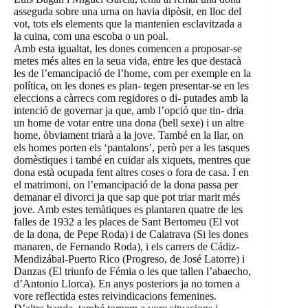
asseguda sobre una urna on havia dipòsit, en lloc del
vot, tots els elements que la mantenien esclavitzada a
la cuina, com una escoba o un poal.
Amb esta igualtat, les dones comencen a proposar-se
metes més altes en la seua vida, entre les que destacà
les de l’emancipació de l’home, com per exemple en la
política, on les dones es plan- tegen presentar-se en les
eleccions a càrrecs com regidores o di- putades amb la
intenció de governar ja que, amb l’opció que tin- dria
un home de votar entre una dona (bell sexe) i un altre
home, òbviament triarà a la jove. També en la llar, on
els homes porten els ‘pantalons’, però per a les tasques
domèstiques i també en cuidar als xiquets, mentres que
dona està ocupada fent altres coses o fora de casa. I en
el matrimoni, on l’emancipació de la dona passa per
demanar el divorci ja que sap que pot triar marit més
jove. Amb estes temàtiques es plantaren quatre de les
falles de 1932 a les places de Sant Bertomeu (El vot
de la dona, de Pepe Roda) i de Calatrava (Si les dones
manaren, de Fernando Roda), i els carrers de Cádiz-
Mendizábal-Puerto Rico (Progreso, de José Latorre) i
Danzas (El triunfo de Fémia o les que tallen l’abaecho,
d’Antonio Llorca). En anys posteriors ja no tornen a
vore reflectida estes reivindicacions femenines.