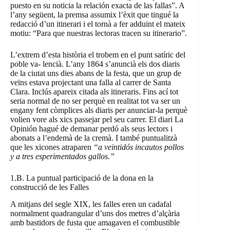
puesto en su noticia la relación exacta de las fallas”. A
l’any següent, la premsa assumix l’èxit que tingué la
redacció d’un itinerari i el tornà a fer adduint el mateix
motiu: “Para que nuestras lectoras tracen su itinerario”.
L’extrem d’esta història el trobem en el punt satíric del
poble va- lencià. L’any 1864 s’anuncià els dos diaris
de la ciutat uns dies abans de la festa, que un grup de
veïns estava projectant una falla al carrer de Santa
Clara. Inclús apareix citada als itineraris. Fins ací tot
seria normal de no ser perquè en realitat tot va ser un
engany fent còmplices als diaris per anunciar-la perquè
volien vore als xics passejar pel seu carrer. El diari La
Opinión hagué de demanar perdó als seus lectors i
abonats a l’endemà de la cremà. I també puntualitzà
que les xicones atraparen
“a veintidós incautos pollos
y a tres esperimentados gallos.”
1.B. La puntual participació de la dona en la
construcció de les Falles
A mitjans del segle XIX, les falles eren un cadafal
normalment quadrangular d’uns dos metres d’alçària
amb bastidors de fusta que amagaven el combustible