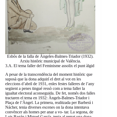
Esbós de la falla de Àngeles-Balmes-Triador (1932).
Arxiu històric municipal de València.
3.A. El tema faller del Feminisme assolix el punt àlgid
A pesar de la transcendència del moment històric que
suposà que la dona adquirí el dret al vot en les
eleccions d’abril de 1931, enles festes falleres de l’any
següent a penes tingué ressò com a tema faller la
igualtat electoral aconseguida. De fet, només dos falles
tractaren el tema en 1932: Àngels-Balmes-Triador i
Plaça de l’Àngel. La primera, realitzada per Barberá i
Nácher, tenia diverses escenes on la dona intentava
convèncer als homes per anar a vo- tar. La segona, de
Luis Bagán i Miguel García, tenia al remat una dona