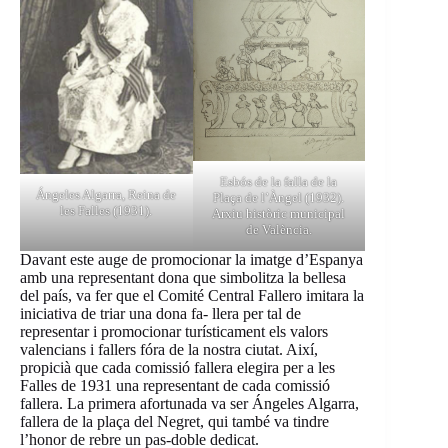
Esbós de la falla de la
Ángeles Algarra, Reina de
Plaça de l’Àngel (1932).
les Falles (1931).
Arxiu històric municipal
de València.
Davant este auge de promocionar la imatge d’Espanya
amb una representant dona que simbolitza la bellesa
del país, va fer que el Comité Central Fallero imitara la
iniciativa de triar una dona fa- llera per tal de
representar i promocionar turísticament els valors
valencians i fallers fóra de la nostra ciutat. Així,
propicià que cada comissió fallera elegira per a les
Falles de 1931 una representant de cada comissió
fallera. La primera afortunada va ser Ángeles Algarra,
fallera de la plaça del Negret, qui també va tindre
l’honor de rebre un pas-doble dedicat.