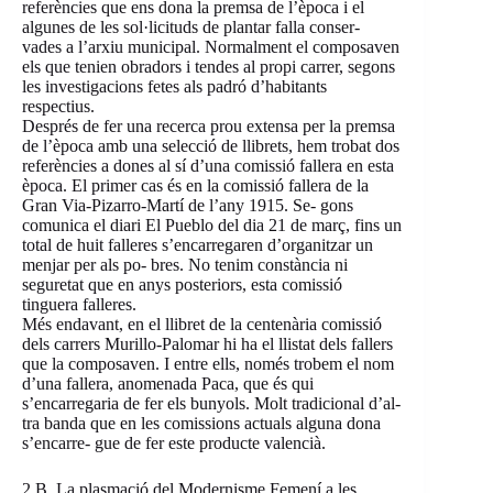
referències que ens dona la premsa de l’època i el
algunes de les sol·licituds de plantar falla conser-
vades a l’arxiu municipal. Normalment el composaven
els que tenien obradors i tendes al propi carrer, segons
les investigacions fetes als padró d’habitants
respectius.
Després de fer una recerca prou extensa per la premsa
de l’època amb una selecció de llibrets, hem trobat dos
referències a dones al sí d’una comissió fallera en esta
època. El primer cas és en la comissió fallera de la
Gran Via-Pizarro-Martí de l’any 1915. Se- gons
comunica el diari El Pueblo del dia 21 de març, fins un
total de huit falleres s’encarregaren d’organitzar un
menjar per als po- bres. No tenim constància ni
seguretat que en anys posteriors, esta comissió
tinguera falleres.
Més endavant, en el llibret de la centenària comissió
dels carrers Murillo-Palomar hi ha el llistat dels fallers
que la composaven. I entre ells, només trobem el nom
d’una fallera, anomenada Paca, que és qui
s’encarregaria de fer els bunyols. Molt tradicional d’al-
tra banda que en les comissions actuals alguna dona
s’encarre- gue de fer este producte valencià.
2.B. La plasmació del Modernisme Femení a les