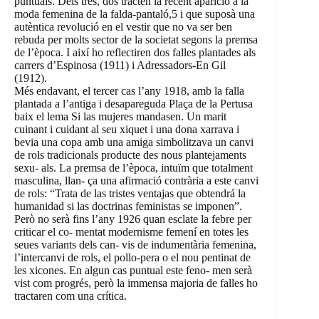
puntuals. Dels tres, dos tracten la recent aparició a la
moda femenina de la falda-pantaló,5 i que suposà una
autèntica revolució en el vestir que no va ser ben
rebuda per molts sector de la societat segons la premsa
de l’època. I així ho reflectiren dos falles plantades als
carrers d’Espinosa (1911) i Adressadors-En Gil
(1912).
Més endavant, el tercer cas l’any 1918, amb la falla
plantada a l’antiga i desapareguda Plaça de la Pertusa
baix el lema Si las mujeres mandasen. Un marit
cuinant i cuidant al seu xiquet i una dona xarrava i
bevia una copa amb una amiga simbolitzava un canvi
de rols tradicionals producte des nous plantejaments
sexu- als. La premsa de l’època, intuïm que totalment
masculina, llan- ça una afirmació contrària a este canvi
de rols: “Trata de las tristes ventajas que obtendrá la
humanidad si las doctrinas feministas se imponen”.
Però no serà fins l’any 1926 quan esclate la febre per
criticar el co- mentat modernisme femení en totes les
seues variants dels can- vis de indumentària femenina,
l’intercanvi de rols, el pollo-pera o el nou pentinat de
les xicones. En algun cas puntual este feno- men serà
vist com progrés, però la immensa majoria de falles ho
tractaren com una crítica.