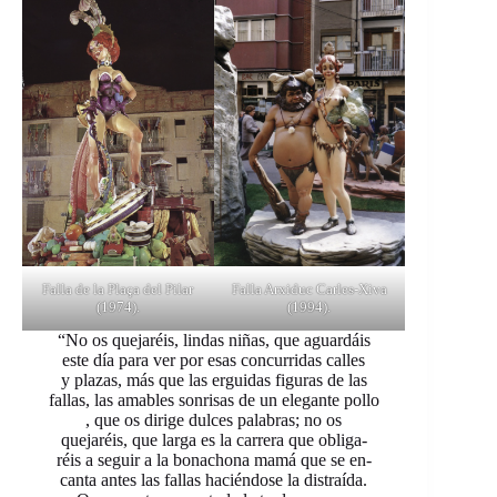
Falla de la Plaça del Pilar
Falla Arxiduc Carles-Xiva
(1974).
(1994).
“No os quejaréis, lindas niñas, que aguardáis
este día para ver por esas concurridas calles
y plazas, más que las erguidas figuras de las
fallas, las amables sonrisas de un elegante pollo
, que os dirige dulces palabras; no os
quejaréis, que larga es la carrera que obliga-
réis a seguir a la bonachona mamá que se en-
canta antes las fallas haciéndose la distraída.