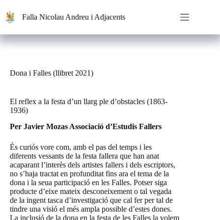
Saltar
al
Falla Nicolau Andreu i Adjacents
contenido
Dona i Falles (llibret 2021)
El reflex a la festa d’un llarg ple d’obstacles (1863-
1936)
Per Javier Mozas Associació d’Estudis Fallers
És curiós vore com, amb el pas del temps i les
diferents vessants de la festa fallera que han anat
acaparant l’interès dels artistes fallers i dels escriptors,
no s’haja tractat en profunditat fins ara el tema de la
dona i la seua participació en les Falles. Potser siga
producte d’eixe mateix desconeixement o tal vegada
de la ingent tasca d’investigació que cal fer per tal de
tindre una visió el més ampla possible d’estes dones.
La inclusió de la dona en la festa de les Falles la volem