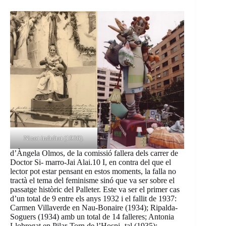
Ninot indultat (1936).
d’Àngela Olmos, de la comissió fallera dels carrer de
Doctor Si- marro-Jai Alai.10 I, en contra del que el
lector pot estar pensant en estos moments, la falla no
tractà el tema del feminisme sinó que va ser sobre el
passatge històric del Palleter. Este va ser el primer cas
d’un total de 9 entre els anys 1932 i el fallit de 1937:
Carmen Villaverde en Nau-Bonaire (1934); Ripalda-
Soguers (1934) amb un total de 14 falleres; Antonia
Llobregat en Pilar-Torn de l’Hospi- tal (1935);