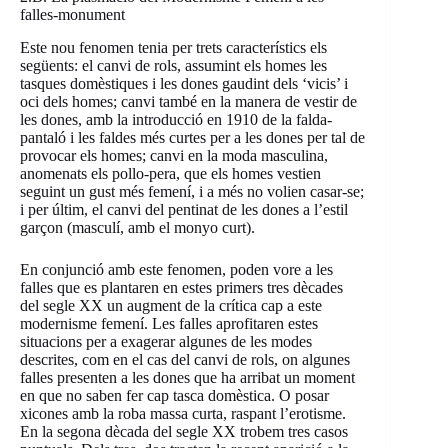
falles-monument
Este nou fenomen tenia per trets característics els
següents: el canvi de rols, assumint els homes les
tasques domèstiques i les dones gaudint dels ‘vicis’ i
oci dels homes; canvi també en la manera de vestir de
les dones, amb la introducció en 1910 de la falda-
pantaló i les faldes més curtes per a les dones per tal de
provocar els homes; canvi en la moda masculina,
anomenats els pollo-pera, que els homes vestien
seguint un gust més femení, i a més no volien casar-se;
i per últim, el canvi del pentinat de les dones a l’estil
garçon (masculí, amb el monyo curt).
En conjunció amb este fenomen, poden vore a les
falles que es plantaren en estes primers tres dècades
del segle XX un augment de la crítica cap a este
modernisme femení. Les falles aprofitaren estes
situacions per a exagerar algunes de les modes
descrites, com en el cas del canvi de rols, on algunes
falles presenten a les dones que ha arribat un moment
en que no saben fer cap tasca domèstica. O posar
xicones amb la roba massa curta, raspant l’erotisme.
En la segona dècada del segle XX trobem tres casos