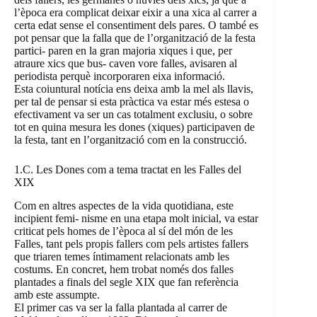
l’època era complicat deixar eixir a una xica al carrer a
certa edat sense el consentiment dels pares. O també es
pot pensar que la falla que de l’organització de la festa
partici- paren en la gran majoria xiques i que, per
atraure xics que bus- caven vore falles, avisaren al
periodista perquè incorporaren eixa informació.
Esta coiuntural notícia ens deixa amb la mel als llavis,
per tal de pensar si esta pràctica va estar més estesa o
efectivament va ser un cas totalment exclusiu, o sobre
tot en quina mesura les dones (xiques) participaven de
la festa, tant en l’organització com en la construcció.
1.C. Les Dones com a tema tractat en les Falles del
XIX
Com en altres aspectes de la vida quotidiana, este
incipient femi- nisme en una etapa molt inicial, va estar
criticat pels homes de l’època al sí del món de les
Falles, tant pels propis fallers com pels artistes fallers
que triaren temes íntimament relacionats amb les
costums. En concret, hem trobat només dos falles
plantades a finals del segle XIX que fan referència
amb este assumpte.
El primer cas va ser la falla plantada al carrer de