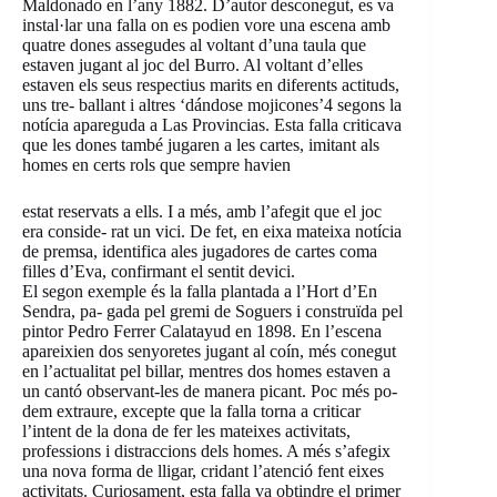
Maldonado en l’any 1882. D’autor desconegut, es va
instal·lar una falla on es podien vore una escena amb
quatre dones assegudes al voltant d’una taula que
estaven jugant al joc del Burro. Al voltant d’elles
estaven els seus respectius marits en diferents actituds,
uns tre- ballant i altres ‘dándose mojicones’4 segons la
notícia apareguda a Las Provincias. Esta falla criticava
que les dones també jugaren a les cartes, imitant als
homes en certs rols que sempre havien
estat reservats a ells. I a més, amb l’afegit que el joc
era conside- rat un vici. De fet, en eixa mateixa notícia
de premsa, identifica ales jugadores de cartes coma
filles d’Eva, confirmant el sentit devici.
El segon exemple és la falla plantada a l’Hort d’En
Sendra, pa- gada pel gremi de Soguers i construïda pel
pintor Pedro Ferrer Calatayud en 1898. En l’escena
apareixien dos senyoretes jugant al coín, més conegut
en l’actualitat pel billar, mentres dos homes estaven a
un cantó observant-les de manera picant. Poc més po-
dem extraure, excepte que la falla torna a criticar
l’intent de la dona de fer les mateixes activitats,
professions i distraccions dels homes. A més s’afegix
una nova forma de lligar, cridant l’atenció fent eixes
activitats. Curiosament, esta falla va obtindre el primer