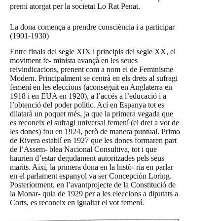
premi atorgat per la societat Lo Rat Penat.
La dona comença a prendre consciència i a participar
(1901-1930)
Entre finals del segle XIX i principis del segle XX, el
moviment fe- minista avançà en les seues
reivindicacions, prenent com a nom el de Feminisme
Modern. Principalment se centrà en els drets al sufragi
femení en les eleccions (aconseguit en Anglaterra en
1918 i en EUA en 1920), a l’accés a l’educació i a
l’obtenció del poder polític. Ací en Espanya tot es
dilatarà un poquet més, ja que la primera vegada que
es reconeix el sufragi universal femení (el dret a vot de
les dones) fou en 1924, però de manera puntual. Primo
de Rivera establí en 1927 que les dones formaren part
de l’Assem- blea Nacional Consultiva, tot i que
haurien d’estar degudament autoritzades pels seus
marits. Així, la primera dona en la histò- ria en parlar
en el parlament espanyol va ser Concepción Loring.
Posteriorment, en l’avantprojecte de la Constitució de
la Monar- quia de 1929 per a les eleccions a diputats a
Corts, es reconeix en igualtat el vot femení.