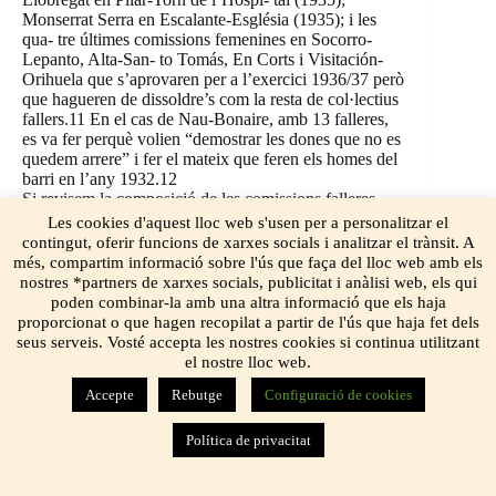
Monserrat Serra en Escalante-Església (1935); i les
qua- tre últimes comissions femenines en Socorro-
Lepanto, Alta-San- to Tomás, En Corts i Visitación-
Orihuela que s’aprovaren per a l’exercici 1936/37 però
que hagueren de dissoldre’s com la resta de col·lectius
fallers.11 En el cas de Nau-Bonaire, amb 13 falleres,
es va fer perquè volien “demostrar les dones que no es
quedem arrere” i fer el mateix que feren els homes del
barri en l’any 1932.12
Si revisem la composició de les comissions falleres
que apareixen als llibrets i a la premsa de l’època, al
Les cookies d'aquest lloc web s'usen per a personalitzar el
menys existiren tres casuís- tiques més de la
contingut, oferir funcions de xarxes socials i analitzar el trànsit. A
participació de la dona al si de les comissions falleres.
més, compartim informació sobre l'ús que faça del lloc web amb els
A banda de les presidentes, també existí el títol
nostres *partners de xarxes socials, publicitat i anàlisi web, els qui
honorífic de Presidenta Honorària, però dins d’una
poden combinar-la amb una altra informació que els haja
comissió masculina. Al menys així consta per al cas de
proporcionat o que hagen recopilat a partir de l'ús que haja fet dels
la comissió de la plaça de Manuel Cru, actuals carrers
seus serveis. Vosté accepta les nostres cookies si continua utilitzant
Russafa-Denia, on nomenaren a la Senyoreta España
el nostre lloc web.
Pepita Samper, a més del de Fallera Major. També
Accepte
Rebutge
Configuració de cookies
existí en Cervantes-Pare Jofré (1932), on convisqueren
diferents càrrecs honorífics com el set Fallers Majors,
un President d’Honor i les 5 Presidentes Honoràries.
Política de privacitat
Un tercer cas va ser el de Doctor Sanchis Bergón-
Túria-Passeig de la Pechina (1933), on nomenaren no-