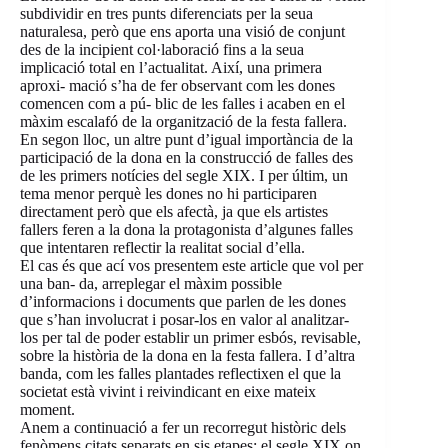
subdividir en tres punts diferenciats per la seua
naturalesa, però que ens aporta una visió de conjunt
des de la incipient col·laboració fins a la seua
implicació total en l’actualitat. Així, una primera
aproxi- mació s’ha de fer observant com les dones
comencen com a pú- blic de les falles i acaben en el
màxim escalafó de la organització de la festa fallera.
En segon lloc, un altre punt d’igual importància de la
participació de la dona en la construcció de falles des
de les primers notícies del segle XIX. I per últim, un
tema menor perquè les dones no hi participaren
directament però que els afectà, ja que els artistes
fallers feren a la dona la protagonista d’algunes falles
que intentaren reflectir la realitat social d’ella.
El cas és que ací vos presentem este article que vol per
una ban- da, arreplegar el màxim possible
d’informacions i documents que parlen de les dones
que s’han involucrat i posar-los en valor al analitzar-
los per tal de poder establir un primer esbós, revisable,
sobre la història de la dona en la festa fallera. I d’altra
banda, com les falles plantades reflectixen el que la
societat està vivint i reivindicant en eixe mateix
moment.
Anem a continuació a fer un recorregut històric dels
fenòmens citats separats en sis etapes: el segle XIX on