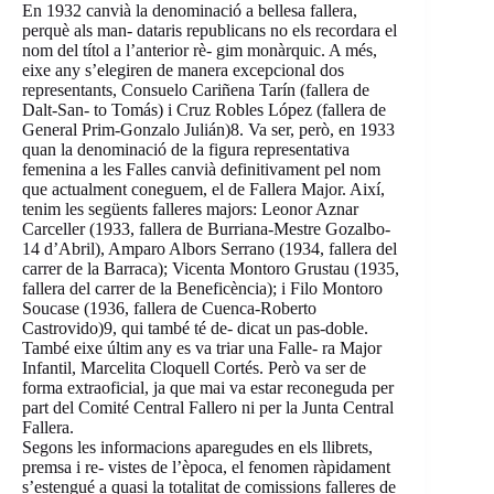
En 1932 canvià la denominació a bellesa fallera,
perquè als man- dataris republicans no els recordara el
nom del títol a l’anterior rè- gim monàrquic. A més,
eixe any s’elegiren de manera excepcional dos
representants, Consuelo Cariñena Tarín (fallera de
Dalt-San- to Tomás) i Cruz Robles López (fallera de
General Prim-Gonzalo Julián)8. Va ser, però, en 1933
quan la denominació de la figura representativa
femenina a les Falles canvià definitivament pel nom
que actualment coneguem, el de Fallera Major. Així,
tenim les següents falleres majors: Leonor Aznar
Carceller (1933, fallera de Burriana-Mestre Gozalbo-
14 d’Abril), Amparo Albors Serrano (1934, fallera del
carrer de la Barraca); Vicenta Montoro Grustau (1935,
fallera del carrer de la Beneficència); i Filo Montoro
Soucase (1936, fallera de Cuenca-Roberto
Castrovido)9, qui també té de- dicat un pas-doble.
També eixe últim any es va triar una Falle- ra Major
Infantil, Marcelita Cloquell Cortés. Però va ser de
forma extraoficial, ja que mai va estar reconeguda per
part del Comité Central Fallero ni per la Junta Central
Fallera.
Segons les informacions aparegudes en els llibrets,
premsa i re- vistes de l’època, el fenomen ràpidament
s’estengué a quasi la totalitat de comissions falleres de