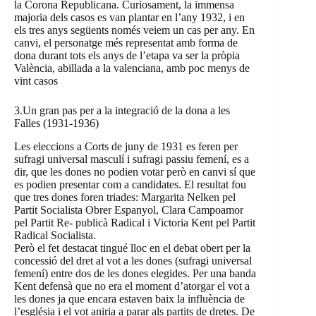
la Corona Republicana. Curiosament, la immensa
majoria dels casos es van plantar en l’any 1932, i en
els tres anys següents només veiem un cas per any. En
canvi, el personatge més representat amb forma de
dona durant tots els anys de l’etapa va ser la pròpia
València, abillada a la valenciana, amb poc menys de
vint casos
3.Un gran pas per a la integració de la dona a les
Falles (1931-1936)
Les eleccions a Corts de juny de 1931 es feren per
sufragi universal masculí i sufragi passiu femení, es a
dir, que les dones no podien votar però en canvi sí que
es podien presentar com a candidates. El resultat fou
que tres dones foren triades: Margarita Nelken pel
Partit Socialista Obrer Espanyol, Clara Campoamor
pel Partit Re- publicà Radical i Victoria Kent pel Partit
Radical Socialista.
Però el fet destacat tingué lloc en el debat obert per la
concessió del dret al vot a les dones (sufragi universal
femení) entre dos de les dones elegides. Per una banda
Kent defensà que no era el moment d’atorgar el vot a
les dones ja que encara estaven baix la influència de
l’església i el vot aniria a parar als partits de dretes. De