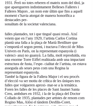
1931. Però no totes reberen el mateix nom del títol, ja
que aparegueren indistintament Belleses Falleres i
Falleres Majors , un nom este últim que fins a aquell
moment s’havia atorgat de manera honorífica a
destacades per-
sonalitats de la societat valenciana.
falles plantades, tot i que tingué quasi ressò. Així
veiem que en l’any 1929, l’artista Carlos Cortina
plantà una falla a la plaça de Marià Benlliure que
s’emportà el segon premi, i tractava l’elecció de Miss
Univers en París, on la representant espanyola (i
valenci- ana) no guanyà. La falla, molt reproduïda, era
una enorme Torre Eiffel realitzada amb una impactant
estructura de fusta, l’espe- cialitat de l’artista, on estava
asseguda als seues peus com una Regina la
representant espanyola.
També la figura de la Fallera Major i el seu procés
d’elecció va ser motiu de crítica de les úniques tres
falles que volgueren aproxi- mar-se a la temàtica.
Foren les falles de les places de Sant Jaumei Santa
Creu, ambdues en 1932, i la de la plaça del Doctor
Collado de 1935, plantades per artistes de renom com
Regino Mas, Alósi el tàndem Desfilis-Coret,