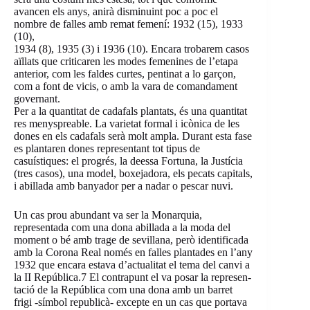
avancen els anys, anirà disminuint poc a poc el
nombre de falles amb remat femení: 1932 (15), 1933
(10),
1934 (8), 1935 (3) i 1936 (10). Encara trobarem casos
aïllats que criticaren les modes femenines de l’etapa
anterior, com les faldes curtes, pentinat a lo garçon,
com a font de vicis, o amb la vara de comandament
governant.
Per a la quantitat de cadafals plantats, és una quantitat
res menyspreable. La varietat formal i icònica de les
dones en els cadafals serà molt ampla. Durant esta fase
es plantaren dones representant tot tipus de
casuístiques: el progrés, la deessa Fortuna, la Justícia
(tres casos), una model, boxejadora, els pecats capitals,
i abillada amb banyador per a nadar o pescar nuvi.
Un cas prou abundant va ser la Monarquia,
representada com una dona abillada a la moda del
moment o bé amb trage de sevillana, però identificada
amb la Corona Real només en falles plantades en l’any
1932 que encara estava d’actualitat el tema del canvi a
la II República.7 El contrapunt el va posar la represen-
tació de la República com una dona amb un barret
frigi -símbol republicà- excepte en un cas que portava