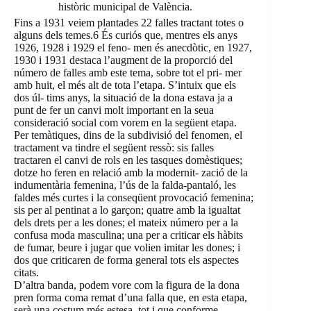
històric municipal de València.
Fins a 1931 veiem plantades 22 falles tractant totes o
alguns dels temes.6 És curiós que, mentres els anys
1926, 1928 i 1929 el feno- men és anecdòtic, en 1927,
1930 i 1931 destaca l’augment de la proporció del
número de falles amb este tema, sobre tot el pri- mer
amb huit, el més alt de tota l’etapa. S’intuix que els
dos úl- tims anys, la situació de la dona estava ja a
punt de fer un canvi molt important en la seua
consideració social com vorem en la següent etapa.
Per temàtiques, dins de la subdivisió del fenomen, el
tractament va tindre el següent ressò: sis falles
tractaren el canvi de rols en les tasques domèstiques;
dotze ho feren en relació amb la modernit- zació de la
indumentària femenina, l’ús de la falda-pantaló, les
faldes més curtes i la conseqüent provocació femenina;
sis per al pentinat a lo garçon; quatre amb la igualtat
dels drets per a les dones; el mateix número per a la
confusa moda masculina; una per a criticar els hàbits
de fumar, beure i jugar que volien imitar les dones; i
dos que criticaren de forma general tots els aspectes
citats.
D’altra banda, podem vore com la figura de la dona
pren forma coma remat d’una falla que, en esta etapa,
serà una costum més estesa, tot i que conforme