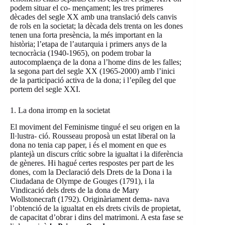
podem situar el co- mençament; les tres primeres
dècades del segle XX amb una translació dels canvis
de rols en la societat; la dècada dels trenta on les dones
tenen una forta presència, la més important en la
història; l’etapa de l’autarquia i primers anys de la
tecnocràcia (1940-1965), on podem trobar la
autocomplaença de la dona a l’home dins de les falles;
la segona part del segle XX (1965-2000) amb l’inici
de la participació activa de la dona; i l’epíleg del que
portem del segle XXI.
1. La dona irromp en la societat
El moviment del Feminisme tingué el seu origen en la
Il·lustra- ció. Rousseau proposà un estat liberal on la
dona no tenia cap paper, i és el moment en que es
plantejà un discurs crític sobre la igualtat i la diferència
de gèneres. Hi hagué certes respostes per part de les
dones, com la Declaració dels Drets de la Dona i la
Ciudadana de Olympe de Gouges (1791), i la
Vindicació dels drets de la dona de Mary
Wollstonecraft (1792). Originàriament dema- nava
l’obtenció de la igualtat en els drets civils de propietat,
de capacitat d’obrar i dins del matrimoni. A esta fase se