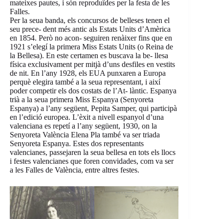
mateixes pautes, i són reproduïdes per la festa de les
Falles.
Per la seua banda, els concursos de belleses tenen el
seu prece- dent més antic als Estats Units d’Amèrica
en 1854. Però no acon- seguiren renàixer fins que en
1921 s’elegí la primera Miss Estats Units (o Reina de
la Bellesa). En este certamen es buscava la be- llesa
física exclusivament per mitjà d’uns desfiles en vestits
de nit. En l’any 1928, els EUA punxaren a Europa
perquè elegira també a la seua representant, i així
poder competir els dos costats de l’At- làntic. Espanya
trià a la seua primera Miss Espanya (Senyoreta
Espanya) a l’any següent, Pepita Samper, qui participà
en l’edició europea. L’èxit a nivell espanyol d’una
valenciana es repetí a l’any següent, 1930, on la
Senyoreta València Elena Pla també va ser triada
Senyoreta Espanya. Estes dos representants
valencianes, passejaren la seua bellesa en tots els llocs
i festes valencianes que foren convidades, com va ser
a les Falles de València, entre altres festes.