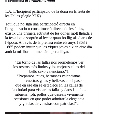
li denominà
la Primera Onada
1.A. L’Incipient participació de la dona en la festa de
les Falles (Segle XIX)
Tot i que no siga una participació directa en
l’organització o cons- trucció directa de les falles,
existix una primera activitat de les dones molt lligada a
la festa i que sorprèn al lector quan ho llig als diaris de
l’època. A través de la premsa entre els anys 1863 i
1865 podem intuir que les xiques joves eixien eixe dia
amb la mi- llor indumentària per a lligar.
“En torno de las fallas nos prometemos ver
los rostros más lindos y los mejores talles del
bello sexo valenciano.”1
“Preparaos, pues, hermosas valencianas,
a lucir vuestras galas y bellezas en el paseo
que en ese día se establece en las calles de
la ciudad para visitar las fallas y daos la enho-
rabuena, ¡oh, pollos que deseáis vivamente
ocasiones en que poder admirar la elegancia
y gracias de vuestras compatricias!”2