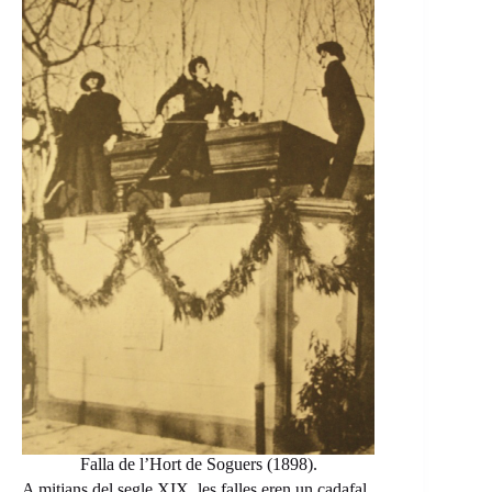
Falla de l’Hort de Soguers (1898).
A mitjans del segle XIX, les falles eren un cadafal