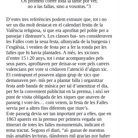
Os prometo correr toda la tarde por ver,
no a las fallas, sino a vosotras.”3
D’estes tres referències podem extraure que, tot i no
ser un dia molt destacat en el calendari festiu de la
València religiosa, si que era aprofitat pel poble per a
passejar i distraure’s. Les classes bai- xes consideraven
les Falles com la seua festa, allunyada de la burgesia i
l’església, i vestien de festa per a fer la ronda per les
falles que hi havia plantades. A més, les xicones
d’entre 15 i 20 anys, tot i estar acompanyades pels
seus pares, aprofitaven per deixar-se vore pels carrers
valencians per vore si cridaven l’atenció d’algun xic.
El contrapunt el posaven algun grup de xics que
demanaven per- mís per a plantar falla i organitzar
festa amb banda de música per tal d’amenitzar el dia,
per fer la convenient publicitat en la premsa, i així ser
punt de visita obligada de les xiques que anaven de
passeig i vore-les… com veiem, la festa de les Falles
servia per a altres fins diferents que riure’s.
Este passeig devia ser tan important per a elles, que en
1863 apareix en la premsa per primera vegada un
itinerari de totes les falles monumentals, indicant el
tema tractat. Segons el diari, “al- gunas de nuestras
más amables lectoras, dándonos mil gracias por haber