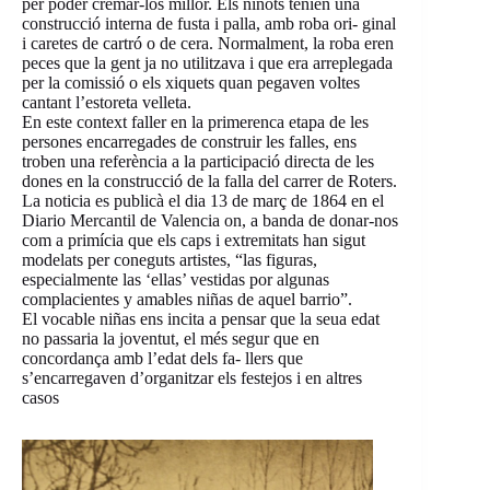
per poder cremar-los millor. Els ninots tenien una
construcció interna de fusta i palla, amb roba ori- ginal
i caretes de cartró o de cera. Normalment, la roba eren
peces que la gent ja no utilitzava i que era arreplegada
per la comissió o els xiquets quan pegaven voltes
cantant l’estoreta velleta.
En este context faller en la primerenca etapa de les
persones encarregades de construir les falles, ens
troben una referència a la participació directa de les
dones en la construcció de la falla del carrer de Roters.
La noticia es publicà el dia 13 de març de 1864 en el
Diario Mercantil de Valencia on, a banda de donar-nos
com a primícia que els caps i extremitats han sigut
modelats per coneguts artistes, “las figuras,
especialmente las ‘ellas’ vestidas por algunas
complacientes y amables niñas de aquel barrio”.
El vocable niñas ens incita a pensar que la seua edat
no passaria la joventut, el més segur que en
concordança amb l’edat dels fa- llers que
s’encarregaven d’organitzar els festejos i en altres
casos