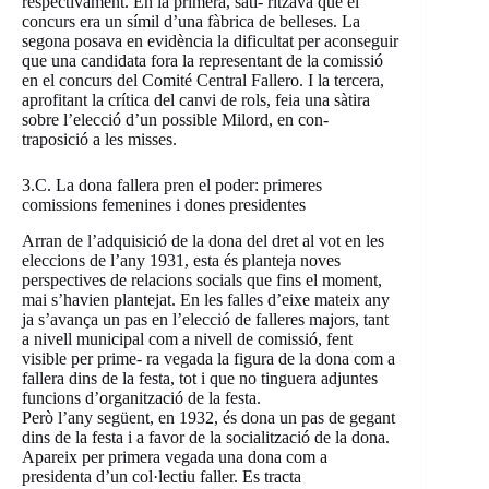
respectivament. En la primera, sati- ritzava que el
concurs era un símil d’una fàbrica de belleses. La
segona posava en evidència la dificultat per aconseguir
que una candidata fora la representant de la comissió
en el concurs del Comité Central Fallero. I la tercera,
aprofitant la crítica del canvi de rols, feia una sàtira
sobre l’elecció d’un possible Milord, en con-
traposició a les misses.
3.C. La dona fallera pren el poder: primeres
comissions femenines i dones presidentes
Arran de l’adquisició de la dona del dret al vot en les
eleccions de l’any 1931, esta és planteja noves
perspectives de relacions socials que fins el moment,
mai s’havien plantejat. En les falles d’eixe mateix any
ja s’avança un pas en l’elecció de falleres majors, tant
a nivell municipal com a nivell de comissió, fent
visible per prime- ra vegada la figura de la dona com a
fallera dins de la festa, tot i que no tinguera adjuntes
funcions d’organització de la festa.
Però l’any següent, en 1932, és dona un pas de gegant
dins de la festa i a favor de la socialització de la dona.
Apareix per primera vegada una dona com a
presidenta d’un col·lectiu faller. Es tracta