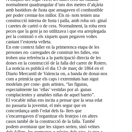
normalment quadrangular d’uns dos metres d’alçària
amb bastidors de fusta que amagaven el combustible
per poder cremar-los millor. Els ni- nots tenien una
construcció interna de fusta i palla, amb roba ori- ginal
i caretes de cartró o de cera. Normalment, la roba eren
peces que la gent ja no utilitzava i que era arreplegada
per la comissió o els xiquets quan pegaven voltes
cantant l’estoreta velleta.
En este context faller en la primerenca etapa de les
persones en- carregades de construir les falles, ens
troben una referència a la participació directa de les
dones en la construcció de la falla del carrer de Roters.
La noticia es publicà el dia 13 de març de 1864 en el
Diario Mercantil de Valencia on, a banda de donar-nos
com a primícia que els caps i extremitats han sigut
modelats per cone- guts artistes, “las figuras,
especialmente las ‘ellas’ vestidas por al- gunas
complacientes y amables niñas de aquel barrio”.
El vocable niñas ens incita a pensar que la seua edat
no passaria la joventut, el més segur que en
concordança amb l’edat dels fa- llers que
s’encarregaven d’organitzar els festejos i en altres
casos també de la construcció de la falla. També
podem aventurar que les xiques serien, sinó veïnes
dels fallers, les germanes o núvies dels xics, ja que a