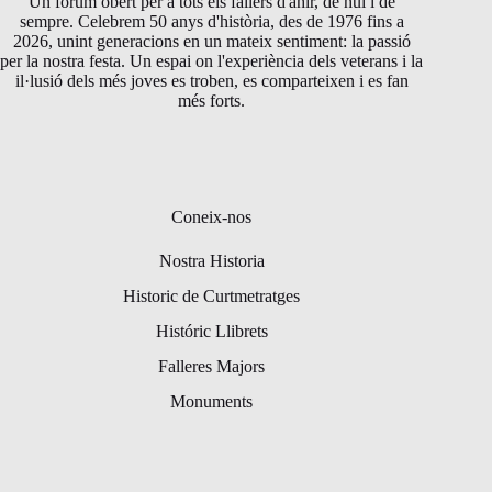
Un fòrum obert per a tots els fallers d'ahir, de hui i de
sempre. Celebrem 50 anys d'història, des de 1976 fins a
2026, unint generacions en un mateix sentiment: la passió
per la nostra festa. Un espai on l'experiència dels veterans i la
il·lusió dels més joves es troben, es comparteixen i es fan
més forts.
Coneix-nos
Nostra Historia
Historic de Curtmetratges
Históric Llibrets
Falleres Majors
Monuments