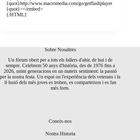
{quot}http://www.macromedia.com/go/getflashplayer
{quot}></embed>
{/HTML}
Sobre Nosaltres
Un fòrum obert per a tots els fallers d'ahir, de hui i de
sempre. Celebrem 50 anys d'història, des de 1976 fins a
2026, unint generacions en un mateix sentiment: la passió
per la nostra festa. Un espai on l'experiència dels veterans i la
il·lusió dels més joves es troben, es comparteixen i es fan
més forts.
Coneix-nos
Nostra Historia