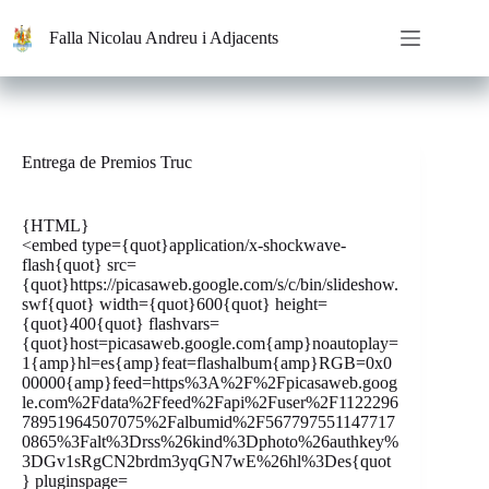
Saltar
al
Falla Nicolau Andreu i Adjacents
contenido
Entrega de Premios Truc
{HTML}
<embed type={quot}application/x-shockwave-
flash{quot} src=
{quot}https://picasaweb.google.com/s/c/bin/slideshow.
swf{quot} width={quot}600{quot} height=
{quot}400{quot} flashvars=
{quot}host=picasaweb.google.com{amp}noautoplay=
1{amp}hl=es{amp}feat=flashalbum{amp}RGB=0x0
00000{amp}feed=https%3A%2F%2Fpicasaweb.goog
le.com%2Fdata%2Ffeed%2Fapi%2Fuser%2F1122296
78951964507075%2Falbumid%2F567797551147717
0865%3Falt%3Drss%26kind%3Dphoto%26authkey%
3DGv1sRgCN2brdm3yqGN7wE%26hl%3Des{quot
} pluginspage=