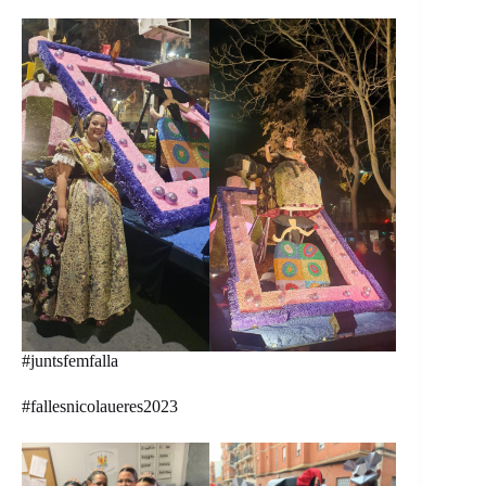
#juntsfemfalla
#fallesnicolaueres2023