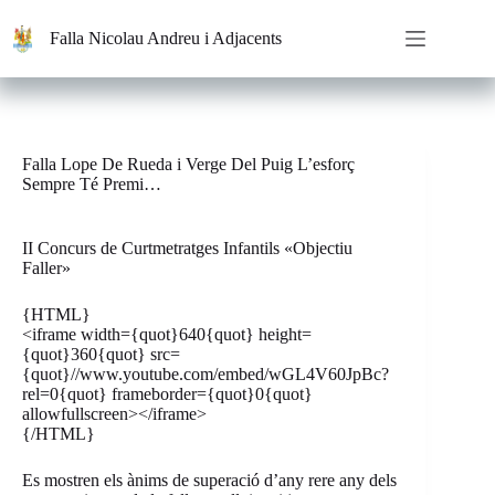
Saltar
al
Falla Nicolau Andreu i Adjacents
contenido
Falla Lope De Rueda i Verge Del Puig L’esforç
Sempre Té Premi…
II Concurs de Curtmetratges Infantils «Objectiu
Faller»
{HTML}
<iframe width={quot}640{quot} height=
{quot}360{quot} src=
{quot}//www.youtube.com/embed/wGL4V60JpBc?
rel=0{quot} frameborder={quot}0{quot}
allowfullscreen></iframe>
{/HTML}
Es mostren els ànims de superació d’any rere any dels