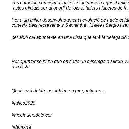
ens complau convidar a tots els nicolauers a aquest acte 
´actes oficials
per al gaudí de tots el fallers i falleres de l
Per a un millor desenvolupament i evolució de l´acte cald
cortesia
dels representats Samantha , Mayte i Sergio i ser
per això cal apunta-se en una llista que farà la delegaciò 
Per apuntar-se hi ha que enviarle un missatge a Mireia Vic
a la llista.
Qualsevol dubte, no dubteu en preguntar-nos.
#falles2020
#nicolauersdetotcor
#demanà