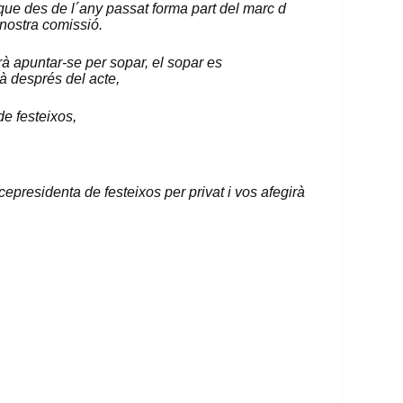
que des de l´any passat forma part del marc d
a nostra comissió.
rà apuntar-se per sopar, el sopar es
à després del acte,
de festeixos,
epresidenta de festeixos per privat i vos afegirà