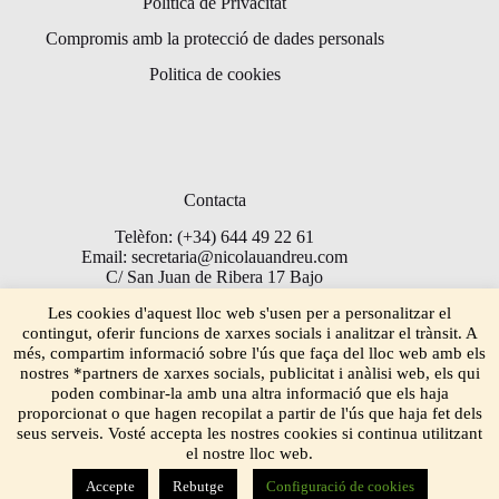
Politica de Privacitat
Compromis amb la protecció de dades personals
Politica de cookies
Contacta
Telèfon: (+34) 644 49 22 61
Email: secretaria@nicolauandreu.com
C/ San Juan de Ribera 17 Bajo
Torrent 46900
Les cookies d'aquest lloc web s'usen per a personalitzar el
contingut, oferir funcions de xarxes socials i analitzar el trànsit. A
més, compartim informació sobre l'ús que faça del lloc web amb els
nostres *partners de xarxes socials, publicitat i anàlisi web, els qui
poden combinar-la amb una altra informació que els haja
proporcionat o que hagen recopilat a partir de l'ús que haja fet dels
seus serveis. Vosté accepta les nostres cookies si continua utilitzant
el nostre lloc web.
Accepte
Rebutge
Configuració de cookies