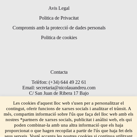
Avis Legal
Politica de Privacitat
Compromis amb la protecció de dades personals
Politica de cookies
Contacta
Telèfon: (+34) 644 49 22 61
Email: secretaria@nicolauandreu.com
C/ San Juan de Ribera 17 Bajo
Torrent 46900
Les cookies d'aquest lloc web s'usen per a personalitzar el
contingut, oferir funcions de xarxes socials i analitzar el trànsit. A
més, compartim informació sobre l'ús que faça del lloc web amb els
nostres *partners de xarxes socials, publicitat i anàlisi web, els qui
poden combinar-la amb una altra informació que els haja
proporcionat o que hagen recopilat a partir de l'ús que haja fet dels
seus serveis. Vosté accepta les nostres cookies si continua utilitzant