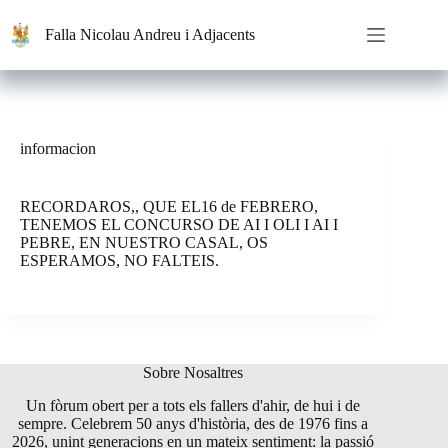
Saltar
al
Falla Nicolau Andreu i Adjacents
contenido
informacion
RECORDAROS,, QUE EL16 de FEBRERO,
TENEMOS EL CONCURSO DE AI I OLI I AI I
PEBRE, EN NUESTRO CASAL, OS
ESPERAMOS, NO FALTEIS.
Sobre Nosaltres
Un fòrum obert per a tots els fallers d'ahir, de hui i de
sempre. Celebrem 50 anys d'història, des de 1976 fins a
2026, unint generacions en un mateix sentiment: la passió