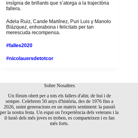
insígnia
de brillants que s’atorga a la trajectòria
fallera.
Adela Ruiz, Cande Martínez, Puri Luis y Manolo
Blázquez, enhorabona i felicitats per
tan
merescuda recompensa.
#falles2020
#nicolauersdetotcor
Sobre Nosaltres
Un fòrum obert per a tots els fallers d'ahir, de hui i de
sempre. Celebrem 50 anys d'història, des de 1976 fins a
2026, unint generacions en un mateix sentiment: la passió
per la nostra festa. Un espai on l'experiència dels veterans i la
il·lusió dels més joves es troben, es comparteixen i es fan
més forts.