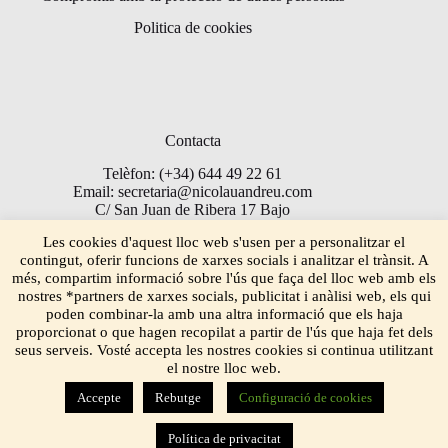
Politica de cookies
Contacta
Telèfon: (+34) 644 49 22 61
Email: secretaria@nicolauandreu.com
C/ San Juan de Ribera 17 Bajo
Torrent 46900
Les cookies d'aquest lloc web s'usen per a personalitzar el
contingut, oferir funcions de xarxes socials i analitzar el trànsit. A
més, compartim informació sobre l'ús que faça del lloc web amb els
nostres *partners de xarxes socials, publicitat i anàlisi web, els qui
poden combinar-la amb una altra informació que els haja
proporcionat o que hagen recopilat a partir de l'ús que haja fet dels
seus serveis. Vosté accepta les nostres cookies si continua utilitzant
el nostre lloc web.
Accepte
Rebutge
Configuració de cookies
Política de privacitat