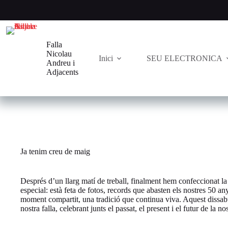
Saltar
al
contenido
Falla
Nicolau
Inici
SEU ELECTRONICA
Andreu i
Adjacents
Ja tenim creu de maig
Després d’un llarg matí de treball, finalment hem confeccionat la
especial: està feta de fotos, records que abasten els nostres 50 a
moment compartit, una tradició que continua viva. Aquest dissabt
nostra falla, celebrant junts el passat, el present i el futur de la nos