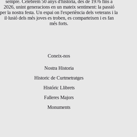
sempre. Celebrem 50 anys d'història, des de 1976 fins a
2026, unint generacions en un mateix sentiment: la passió
per la nostra festa. Un espai on l'experiència dels veterans i la
il·lusió dels més joves es troben, es comparteixen i es fan
més forts.
Coneix-nos
Nostra Historia
Historic de Curtmetratges
Históric Llibrets
Falleres Majors
Monuments