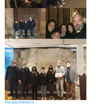
#nicolauersdetotcor