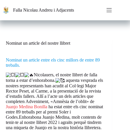
Saltar
al
Falla Nicolau Andreu i Adjacents
contenido
Nominat un article del nostre llibret
Nominat un article entre els cinc millors de entre 89
treballs.
Nicolauers, el nostre llibret de falla
torna a estar d’enhorabona.
aquesta vesprada els
nostres representants han acudit al Col·legi Major
Rector Peset, al Carme, a la presentació de la revista
d’estudis fallers. Allí a l’acte un dels articles que
completen Adveniment, «Amnèsia de l’oblit» de
Juanjo Medina Bonilla
ha estat entre els cinc nominat
entre 89 treballs per al premi Soler i
Godes.Enhorabona Juanjo Medina, molt contents de
tenir-te al nostre llibret 2022 i agraïts perquè tindrem
una miqueta de Juanjo en la nostra història llibretera.