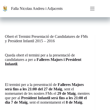
Saltar
al
Falla Nicolau Andreu i Adjacents
contenido
Obert el Termini Presentació de Candidatures de FMs
y President Infantil 2015 – 2016
Queda obert el termini per a la presentació de
candidatures a per a
Falleres Majors i President
Infantil
.
El termini per a la presentració de
Falleres Majors
será fins a les 21:00 del 27 de Maig
, sent el
nomenamet de les nostres FMs el
29 de Maig
, mentres
que per al
President Infantil será fins a les 21:00 el
dia 7 de Maig
, sent el nomentament el
8 de Maig
.