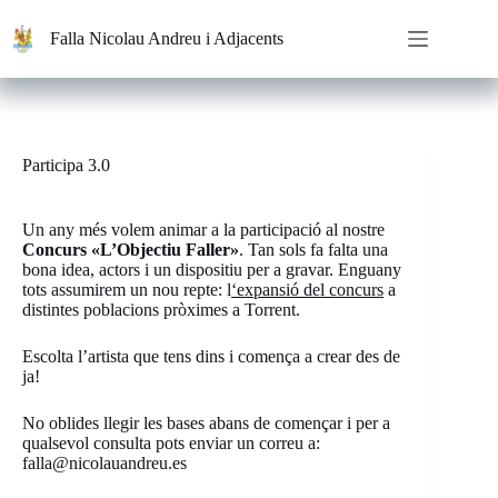
Saltar
al
Falla Nicolau Andreu i Adjacents
contenido
Participa 3.0
Un any més volem animar a la participació al nostre
Concurs «L’Objectiu Faller»
. Tan sols fa falta una
bona idea, actors i un dispositiu per a gravar. Enguany
tots assumirem un nou repte: l
‘expansió del concurs
a
distintes poblacions pròximes a Torrent.
Escolta l’artista que tens dins i comença a crear des de
ja!
No oblides llegir les bases abans de començar i per a
qualsevol consulta pots enviar un correu a:
falla@nicolauandreu.es