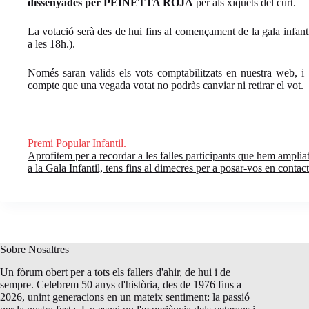
dissenyades per PEINETTA ROJA
per als xiquets del curt.
La votació serà des de hui fins al començament de la gala infan
a les 18h.).
Només saran valids els vots comptabilitzats en nuestra web, i
compte que una vegada votat no podràs canviar ni retirar el vot.
Premi Popular Infantil.
Aprofitem per a recordar a les falles participants que hem amplia
a la Gala Infantil, tens fins al dimecres per a posar-vos en contact
Sobre Nosaltres
Un fòrum obert per a tots els fallers d'ahir, de hui i de
sempre. Celebrem 50 anys d'història, des de 1976 fins a
2026, unint generacions en un mateix sentiment: la passió