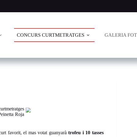
CONCURS CURTMETRATGES
GALERIA FO
curtmetratges
Peinetta Roja
 curt favorit, el mas votat guanyarà
trofeu i 10 tasses