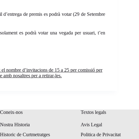
til d’entrega de premis es podrà votar (29 de Setembre
 solament es podrà votar una vegada per usuari, t’en
t el nombre d’invitacions de 15 a 25 per comissió per
e amb nosaltres per a retirar-les.
Coneix-nos
Textos legals
Nostra Historia
Avis Legal
Historic de Curtmetratges
Politica de Privacitat