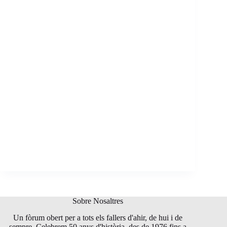
Sobre Nosaltres
Un fòrum obert per a tots els fallers d'ahir, de hui i de
sempre. Celebrem 50 anys d'història, des de 1976 fins a