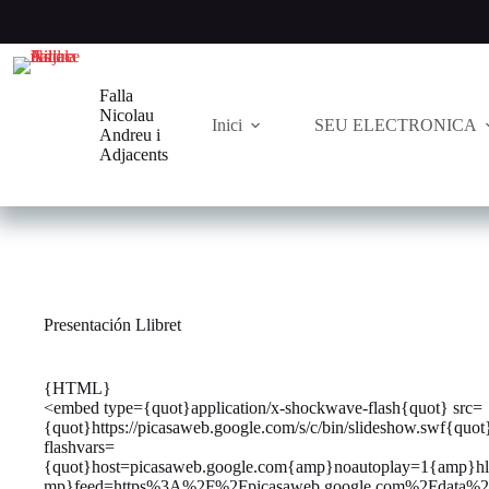
Saltar
al
contenido
Falla
Nicolau
Inici
SEU ELECTRONICA
Andreu i
Adjacents
Presentación Llibret
{HTML}
<embed type={quot}application/x-shockwave-flash{quot} src=
{quot}https://picasaweb.google.com/s/c/bin/slideshow.swf{qu
flashvars=
{quot}host=picasaweb.google.com{amp}noautoplay=1{amp}
mp}feed=https%3A%2F%2Fpicasaweb.google.com%2Fdata%