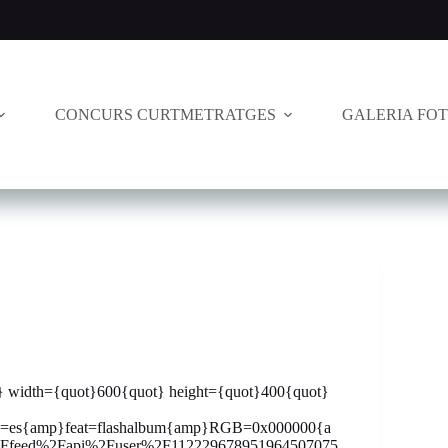
CONCURS CURTMETRATGES
GALERIA FO
ot} width={quot}600{quot} height={quot}400{quot}
hl=es{amp}feat=flashalbum{amp}RGB=0x000000{a
2Ffeed%2Fapi%2Fuser%2F112229678951964507075