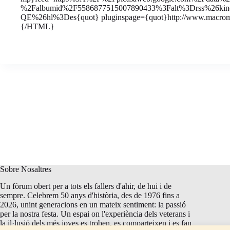
%2Falbumid%2F5586877515007890433%3Falt%3Drss%26kin
QE%26hl%3Des{quot} pluginspage={quot}http://www.macrome
{/HTML}
Sobre Nosaltres
Un fòrum obert per a tots els fallers d'ahir, de hui i de
sempre. Celebrem 50 anys d'història, des de 1976 fins a
2026, unint generacions en un mateix sentiment: la passió
per la nostra festa. Un espai on l'experiència dels veterans i
la il·lusió dels més joves es troben, es comparteixen i es fan