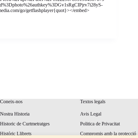
d%3Dphoto%26authkey%3DGv1sRgCIPjrv7i28yS-
dia.com/go/getflashplayer{quot}></embed>
Coneix-nos
Textos legals
Nostra Historia
Avis Legal
Historic de Curtmetratges
Politica de Privacitat
Históric Llibrets
Compromis amb la protecció