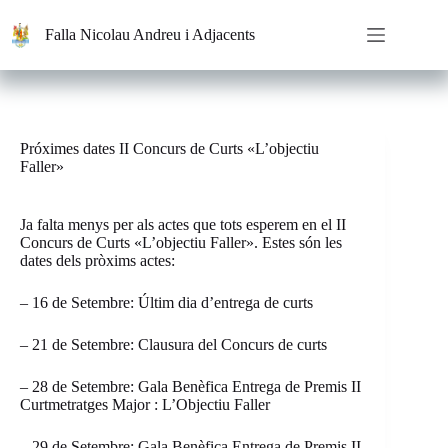
Saltar
al
Falla Nicolau Andreu i Adjacents
contenido
Próximes dates II Concurs de Curts «L’objectiu
Faller»
Ja falta menys per als actes que tots esperem en el II
Concurs de Curts «L’objectiu Faller». Estes són les
dates dels pròxims actes:
– 16 de Setembre: Últim dia d’entrega de curts
– 21 de Setembre: Clausura del Concurs de curts
– 28 de Setembre: Gala Benèfica Entrega de Premis II
Curtmetratges Major : L’Objectiu Faller
– 29 de Setembre: Gala Benèfica Entrega de Premis II