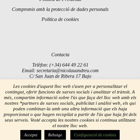
Compromis amb la protecció de dades personals
Politica de cookies
Contacta
Telèfon: (+34) 644 49 22 61
Email: secretaria@nicolauandreu.com
C/ San Juan de Ribera 17 Bajo
Torrent 46900
Les cookies d'aquest lloc web s'usen per a personalitzar el
contingut, oferir funcions de xarxes socials i analitzar el trànsit. A
més, compartim informació sobre l'ús que faça del lloc web amb els
nostres *partners de xarxes socials, publicitat i anàlisi web, els qui
poden combinar-la amb una altra informació que els haja
proporcionat o que hagen recopilat a partir de l'ús que haja fet dels
seus serveis. Vosté accepta les nostres cookies si continua utilitzant
el nostre lloc web.
Accepte
Rebutge
Configuració de cookies