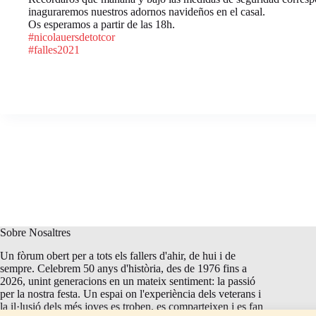
inaguraremos nuestros adornos navideños en el casal.
Os esperamos a partir de las 18h.
#nicolauersdetotcor
#falles2021
Sobre Nosaltres
Un fòrum obert per a tots els fallers d'ahir, de hui i de
sempre. Celebrem 50 anys d'història, des de 1976 fins a
2026, unint generacions en un mateix sentiment: la passió
per la nostra festa. Un espai on l'experiència dels veterans i
la il·lusió dels més joves es troben, es comparteixen i es fan