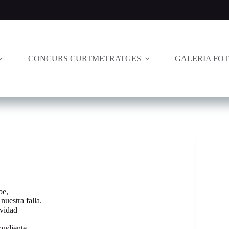
CONCURS CURTMETRATGES
GALERIA FO
be,
nuestra falla.
avidad
ondiente