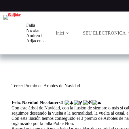
Saltar
al
contenido
Falla
Nicolau
Inici
SEU ELECTRONICA
Andreu i
Adjacents
Tercer Premio en Arboles de Navidad
Feliz Navidad Nicolauers
!!!
Con este árbol de Navidad, con la ilusión de siempre o más si ca
seguimos deseando la vuelta a la normalidad, la vuelta al casal, a 
Con esta ilusión hemos conseguido el 3 premio de Arboles de n
organizado por la falla Poble Nou.
Recordaros que mañana y bajo las medidas de seguridad corresp