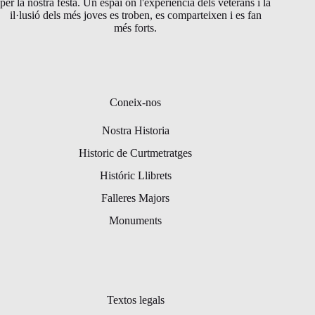
per la nostra festa. Un espai on l'experiència dels veterans i la
il·lusió dels més joves es troben, es comparteixen i es fan
més forts.
Coneix-nos
Nostra Historia
Historic de Curtmetratges
Históric Llibrets
Falleres Majors
Monuments
Textos legals